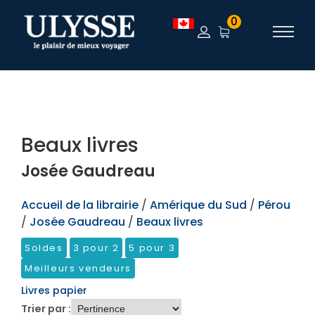
TEST
0
Beaux livres
Josée Gaudreau
Accueil de la librairie
/
Amérique du Sud
/
Pérou
/
Josée Gaudreau
/
Beaux livres
Soldes
3 pour 2
5 pour 3
Meilleurs vendeurs
Livres papier
Trier par :