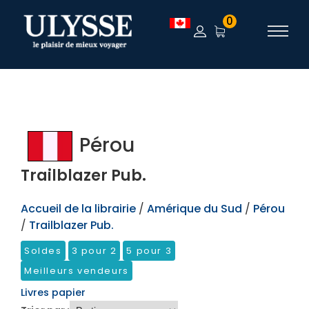
TEST
0
Pérou
Trailblazer Pub.
Accueil de la librairie
/
Amérique du Sud
/
Pérou
/
Trailblazer Pub.
Soldes
3 pour 2
5 pour 3
Meilleurs vendeurs
Livres papier