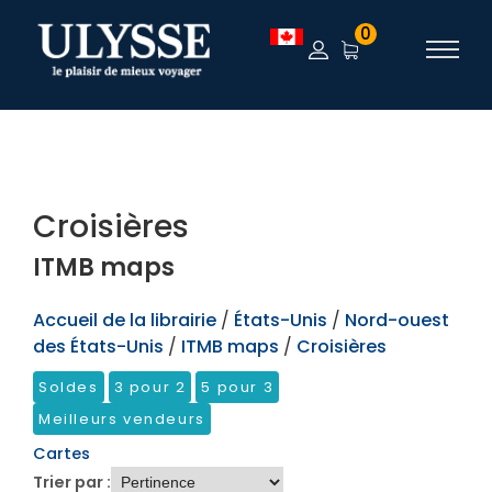
TEST
0
Croisières
ITMB maps
Accueil de la librairie
/
États-Unis
/
Nord-ouest
des États-Unis
/
ITMB maps
/
Croisières
Soldes
3 pour 2
5 pour 3
Meilleurs vendeurs
Cartes
Trier par :