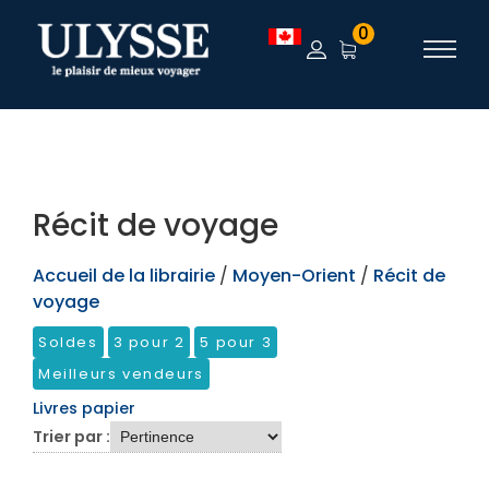
TEST
0
Récit de voyage
Accueil de la librairie
/
Moyen-Orient
/
Récit de
voyage
Soldes
3 pour 2
5 pour 3
Meilleurs vendeurs
Livres papier
Trier par :