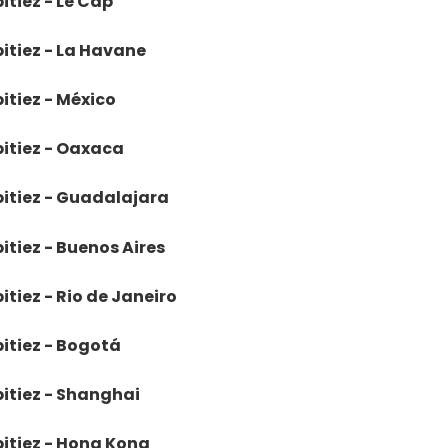
itiez - Le Cap
bitiez - La Havane
bitiez - México
bitiez - Oaxaca
bitiez - Guadalajara
itiez - Buenos Aires
itiez - Rio de Janeiro
bitiez - Bogotá
bitiez - Shanghai
bitiez - Hong Kong