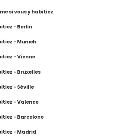
mme si vous y habitiez
itiez - Berlin
bitiez - Munich
itiez - Vienne
itiez - Bruxelles
tiez - Séville
bitiez - Valence
bitiez - Barcelone
bitiez - Madrid