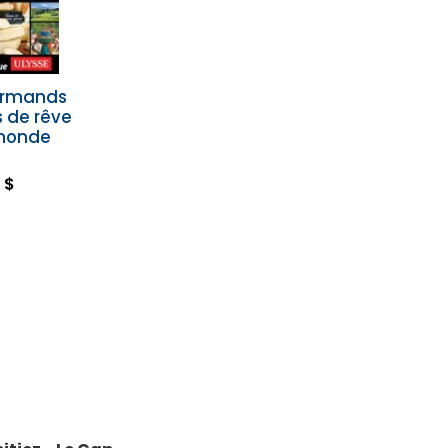
urmands
s de rêve
 monde
 $