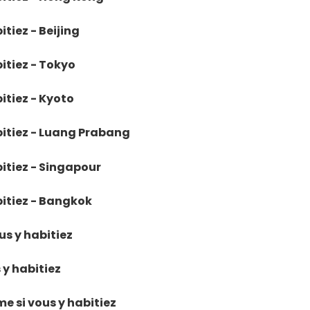
itiez - Beijing
bitiez - Tokyo
itiez - Kyoto
abitiez - Luang Prabang
bitiez - Singapour
bitiez - Bangkok
ous y habitiez
 y habitiez
e si vous y habitiez