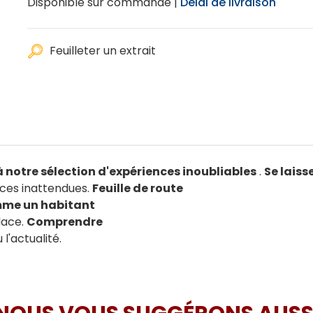
Disponible sur commande |
Délai de livraison
Feuilleter un extrait
à notre sélection d'expériences inoubliables
.
Se laiss
nces inattendues.
Feuille de route
me un habitant
place.
Comprendre
 l'actualité.