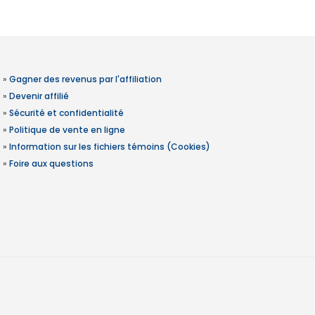
»
Gagner des revenus par l'affiliation
»
Devenir affilié
»
Sécurité et confidentialité
»
Politique de vente en ligne
»
Information sur les fichiers témoins (Cookies)
»
Foire aux questions