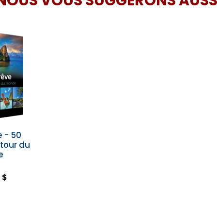
NOUS VOUS SUGGÉRONS AUSS
e - 50
utour du
e
 $