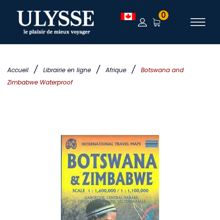
0
/
/
/
Accueil
Librairie en ligne
Afrique
Botswana and
Zimbabwe Waterproof