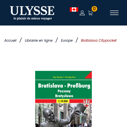
0
/
/
/
Accueil
Librairie en ligne
Europe
Bratislava Citypocket