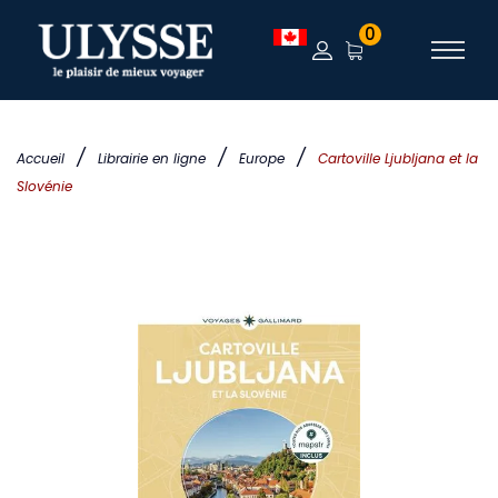
0
/
/
/
Accueil
Librairie en ligne
Europe
Cartoville Ljubljana et la
Slovénie