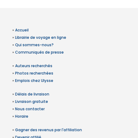
»
Accueil
»
Librairie de voyage en ligne
»
Qui sommes-nous?
»
Communiqués de presse
»
Auteurs recherchés
»
Photos recherchées
»
Emplois chez Ulysse
»
Délais de livraison
»
Livraison gratuite
»
Nous contacter
»
Horaire
»
Gagner des revenus par l'affiliation
»
Devenir affilié