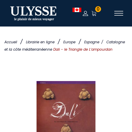
0
/
/
/
Accueil
Librairie en ligne
Europe
Espagne
/
Catalogne
et la côte méditerranéenne
Dali - le Triangle de L’ampourdan