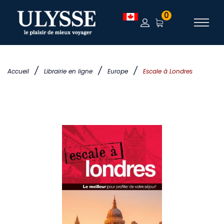
0
/
/
/
Accueil
Librairie en ligne
Europe
Escale à Londres