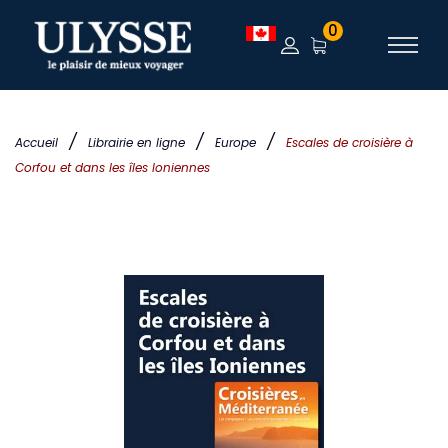
0
/
/
/
Accueil
Librairie en ligne
Europe
Escales de croisière à
Corfou et dans les îles Ioniennes