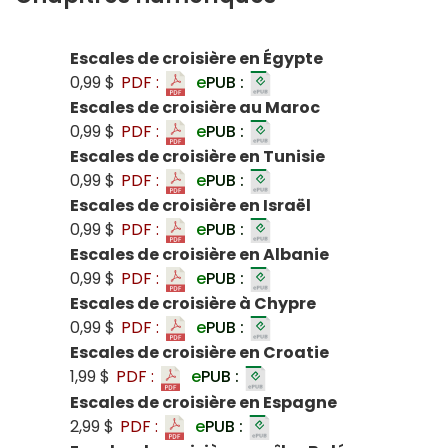
Escales de croisière en Égypte
0,99 $
PDF :
e
PUB :
Escales de croisière au Maroc
0,99 $
PDF :
e
PUB :
Escales de croisière en Tunisie
0,99 $
PDF :
e
PUB :
Escales de croisière en Israël
0,99 $
PDF :
e
PUB :
Escales de croisière en Albanie
0,99 $
PDF :
e
PUB :
Escales de croisière à Chypre
0,99 $
PDF :
e
PUB :
Escales de croisière en Croatie
1,99 $
PDF :
e
PUB :
Escales de croisière en Espagne
2,99 $
PDF :
e
PUB :