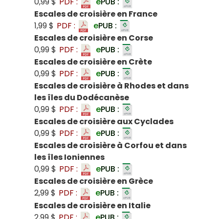
0,99 $
PDF :
e
PUB :
Escales de croisière en France
1,99 $
PDF :
e
PUB :
Escales de croisière en Corse
0,99 $
PDF :
e
PUB :
Escales de croisière en Crète
0,99 $
PDF :
e
PUB :
Escales de croisière à Rhodes et dans
les îles du Dodécanèse
0,99 $
PDF :
e
PUB :
Escales de croisière aux Cyclades
0,99 $
PDF :
e
PUB :
Escales de croisière à Corfou et dans
les îles Ioniennes
0,99 $
PDF :
e
PUB :
Escales de croisière en Grèce
2,99 $
PDF :
e
PUB :
Escales de croisière en Italie
2,99 $
PDF :
e
PUB :