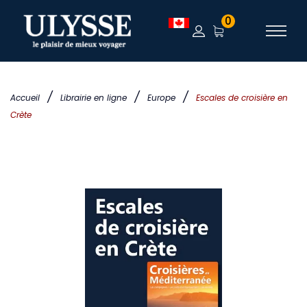
0
/
/
/
Accueil
Librairie en ligne
Europe
Escales de croisière en
Crète