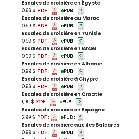
Escales de croisière en Égypte
0,99 $
PDF :
e
PUB :
Escales de croisière au Maroc
0,99 $
PDF :
e
PUB :
Escales de croisière en Tunisie
0,99 $
PDF :
e
PUB :
Escales de croisière en Israël
0,99 $
PDF :
e
PUB :
Escales de croisière en Albanie
0,99 $
PDF :
e
PUB :
Escales de croisière à Chypre
0,99 $
PDF :
e
PUB :
Escales de croisière en Croatie
1,99 $
PDF :
e
PUB :
Escales de croisière en Espagne
2,99 $
PDF :
e
PUB :
Escales de croisière aux îles Baléares
0,99 $
PDF :
e
PUB :