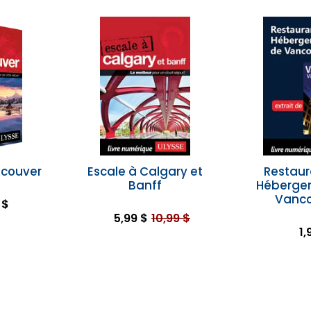
ncouver
Escale à Calgary et
Restaur
Banff
Héberge
Vanc
 $
5,99 $
10,99 $
1,