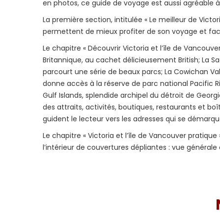
en photos, ce guide de voyage est aussi agréable à
La première section, intitulée « Le meilleur de Victo
permettent de mieux profiter de son voyage et facili
Le chapitre « Découvrir Victoria et l’île de Vancouv
Britannique, au cachet délicieusement British; La S
parcourt une série de beaux parcs; La Cowichan Vall
donne accès à la réserve de parc national Pacific R
Gulf Islands, splendide archipel du détroit de Georg
des attraits, activités, boutiques, restaurants et bo
guident le lecteur vers les adresses qui se démarqu
Le chapitre « Victoria et l’île de Vancouver pratiq
l’intérieur de couvertures dépliantes : vue générale 