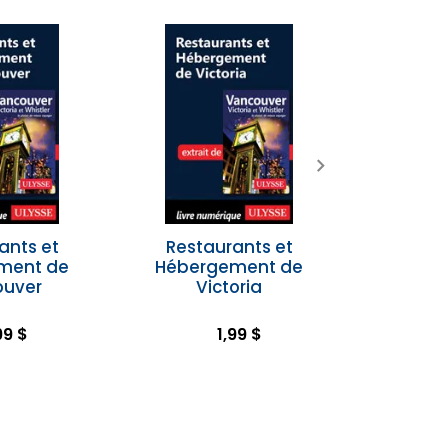
ants et
Restaurants et
Le Québe
ment de
Hébergement de
itinéra
ouver
Victoria
99 $
1,99 $