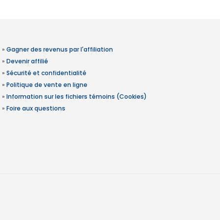
»
Gagner des revenus par l'affiliation
»
Devenir affilié
»
Sécurité et confidentialité
»
Politique de vente en ligne
»
Information sur les fichiers témoins (Cookies)
»
Foire aux questions