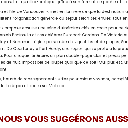
 consulter qu’ultra-pratique grâce à son format de poche et sa 
ria et l’île de Vancouver », met en lumière ce que la destination a
tent l’organisation générale du séjour selon ses envies, tout en
er » propose ensuite une série d’itinéraires clés en main pour ne 
aanich Peninsula et ses célèbres Butchart Gardens; De Victoria 
ey et Nanaimo, région parsemée de vignobles et de plages; Sur la 
im; De Courtenay à Port Hardy, une région qui se prête à la prati
ia. Pour chaque itinéraire, un plan double-page clair et précis p
îtes de nuit. Impossible de louper quoi que ce soit! Qui plus est,
ent.
ue », bourré de renseignements utiles pour mieux voyager, complè
de la région et zoom sur Victoria.
NOUS VOUS SUGGÉRONS AUSS