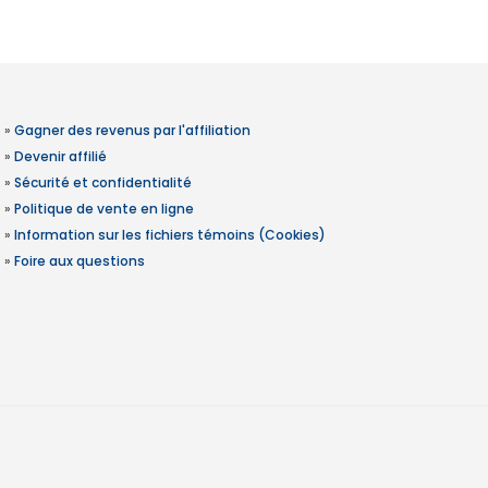
»
Gagner des revenus par l'affiliation
»
Devenir affilié
»
Sécurité et confidentialité
»
Politique de vente en ligne
»
Information sur les fichiers témoins (Cookies)
»
Foire aux questions