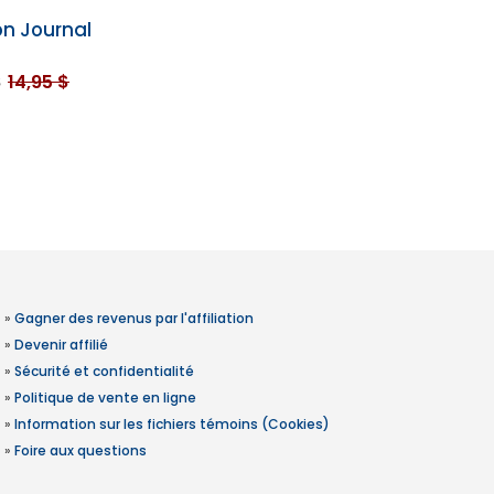
n Journal
$
14,95 $
»
Gagner des revenus par l'affiliation
»
Devenir affilié
»
Sécurité et confidentialité
»
Politique de vente en ligne
»
Information sur les fichiers témoins (Cookies)
»
Foire aux questions