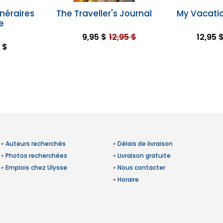
inéraires
The Traveller's Journal
My Vacatio
e
9,95 $
12,95 $
12,95 
 $
»
Auteurs recherchés
»
Délais de livraison
»
Photos recherchées
»
Livraison gratuite
»
Emplois chez Ulysse
»
Nous contacter
»
Horaire