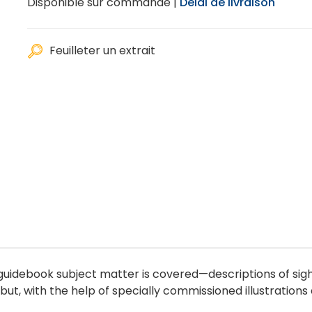
Disponible sur commande |
Délai de livraison
Feuilleter un extrait
l guidebook subject matter is covered—descriptions of sigh
ut, with the help of specially commissioned illustration