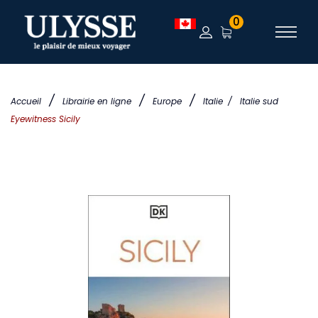
0
/
/
/
Accueil
Librairie en ligne
Europe
Italie
/
Italie sud
Eyewitness Sicily