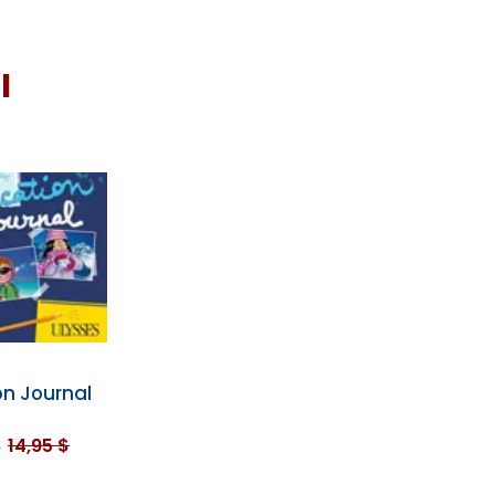
I
n Journal
$
14,95 $