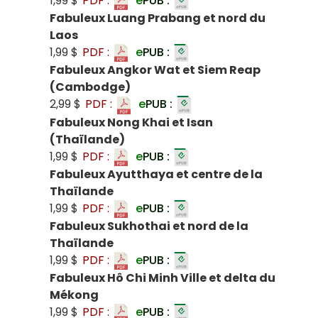
1,99 $
PDF :
e
PUB :
Fabuleux Luang Prabang et nord du
Laos
1,99 $
PDF :
e
PUB :
Fabuleux Angkor Wat et Siem Reap
(Cambodge)
2,99 $
PDF :
e
PUB :
Fabuleux Nong Khai et Isan
(Thaïlande)
1,99 $
PDF :
e
PUB :
Fabuleux Ayutthaya et centre de la
Thaïlande
1,99 $
PDF :
e
PUB :
Fabuleux Sukhothai et nord de la
Thaïlande
1,99 $
PDF :
e
PUB :
Fabuleux Hô Chi Minh Ville et delta du
Mékong
1,99 $
PDF :
e
PUB :