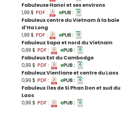
Fabuleuse Hanoi et ses environs
1,99 $
PDF :
e
PUB :
Fabuleux centre du Vietnam à la baie
d’Ha Long
1,99 $
PDF :
e
PUB :
Fabuleux Sapa et nord du Vietnam
0,99 $
PDF :
e
PUB :
Fabuleux Est du Cambodge
0,99 $
PDF :
e
PUB :
Fabuleux Vientiane et centre du Laos
0,99 $
PDF :
e
PUB :
Fabuleux îles de Si Phan Don et sud du
Laos
0,99 $
PDF :
e
PUB :