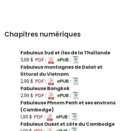
Chapitres numériques
Fabuleux Sud et îles de la Thaïlande
3,99 $
PDF :
e
PUB :
Fabuleux montagnes de Dalat et
littoral du Vietnam
2,99 $
PDF :
e
PUB :
Fabuleuse Bangkok
2,99 $
PDF :
e
PUB :
Fabuleuse Phnom Penh et ses environs
(Cambodge)
1,99 $
PDF :
e
PUB :
Fabuleux Ouest et côte du Cambodge