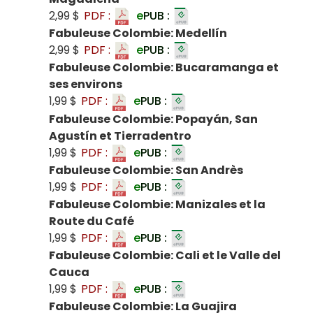
2,99 $
PDF :
e
PUB :
Fabuleuse Colombie: Medellín
2,99 $
PDF :
e
PUB :
Fabuleuse Colombie: Bucaramanga et
ses environs
1,99 $
PDF :
e
PUB :
Fabuleuse Colombie: Popayán, San
Agustín et Tierradentro
1,99 $
PDF :
e
PUB :
Fabuleuse Colombie: San Andrès
1,99 $
PDF :
e
PUB :
Fabuleuse Colombie: Manizales et la
Route du Café
1,99 $
PDF :
e
PUB :
Fabuleuse Colombie: Cali et le Valle del
Cauca
1,99 $
PDF :
e
PUB :
Fabuleuse Colombie: La Guajira