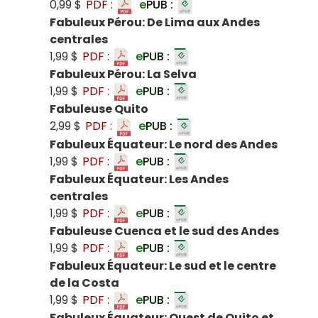
0,99 $
PDF :
e
PUB :
Fabuleux Pérou: De Lima aux Andes
centrales
1,99 $
PDF :
e
PUB :
Fabuleux Pérou: La Selva
1,99 $
PDF :
e
PUB :
Fabuleuse Quito
2,99 $
PDF :
e
PUB :
Fabuleux Équateur: Le nord des Andes
1,99 $
PDF :
e
PUB :
Fabuleux Équateur: Les Andes
centrales
1,99 $
PDF :
e
PUB :
Fabuleuse Cuenca et le sud des Andes
1,99 $
PDF :
e
PUB :
Fabuleux Équateur: Le sud et le centre
de la Costa
1,99 $
PDF :
e
PUB :
Fabuleux Équateur: Ouest de Quito et