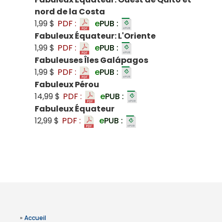
nord de la Costa
1,99 $
PDF :
e
PUB :
Fabuleux Équateur: L'Oriente
1,99 $
PDF :
e
PUB :
Fabuleuses Îles Galápagos
1,99 $
PDF :
e
PUB :
Fabuleux Pérou
14,99 $
PDF :
e
PUB :
Fabuleux Équateur
12,99 $
PDF :
e
PUB :
»
Accueil