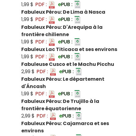
1,99 $
PDF :
e
PUB :
Fabuleux Pérou: De Lima à Nasca
1,99 $
PDF :
e
PUB :
Fabuleux Pérou: D'Arequipa à la
frontière chilienne
1,99 $
PDF :
e
PUB :
Fabuleux Lac Titicaca et ses environs
1,99 $
PDF :
e
PUB :
Fabuleuse Cusco et le Machu Picchu
2,99 $
PDF :
e
PUB :
Fabuleux Pérou: Le département
d'Áncash
1,99 $
PDF :
e
PUB :
Fabuleux Pérou: De Trujillo à la
frontière équatorienne
2,99 $
PDF :
e
PUB :
Fabuleux Pérou: Cajamarca et ses
environs