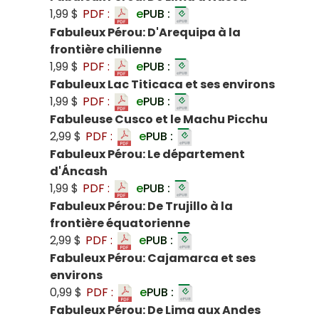
1,99 $
PDF :
e
PUB :
Fabuleux Pérou: D'Arequipa à la
frontière chilienne
1,99 $
PDF :
e
PUB :
Fabuleux Lac Titicaca et ses environs
1,99 $
PDF :
e
PUB :
Fabuleuse Cusco et le Machu Picchu
2,99 $
PDF :
e
PUB :
Fabuleux Pérou: Le département
d'Áncash
1,99 $
PDF :
e
PUB :
Fabuleux Pérou: De Trujillo à la
frontière équatorienne
2,99 $
PDF :
e
PUB :
Fabuleux Pérou: Cajamarca et ses
environs
0,99 $
PDF :
e
PUB :
Fabuleux Pérou: De Lima aux Andes