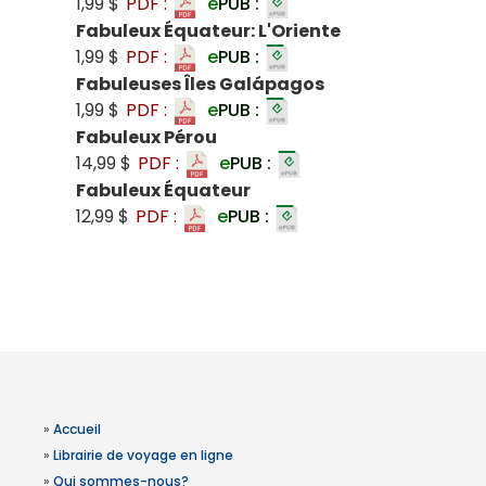
1,99 $
PDF :
e
PUB :
Fabuleux Équateur: L'Oriente
1,99 $
PDF :
e
PUB :
Fabuleuses Îles Galápagos
1,99 $
PDF :
e
PUB :
Fabuleux Pérou
14,99 $
PDF :
e
PUB :
Fabuleux Équateur
12,99 $
PDF :
e
PUB :
»
Accueil
»
Librairie de voyage en ligne
»
Qui sommes-nous?