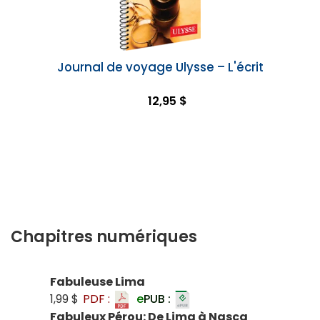
Journal de voyage Ulysse – L'écrit
12,95 $
Chapitres numériques
Fabuleuse Lima
1,99 $
PDF :
e
PUB :
Fabuleux Pérou: De Lima à Nasca