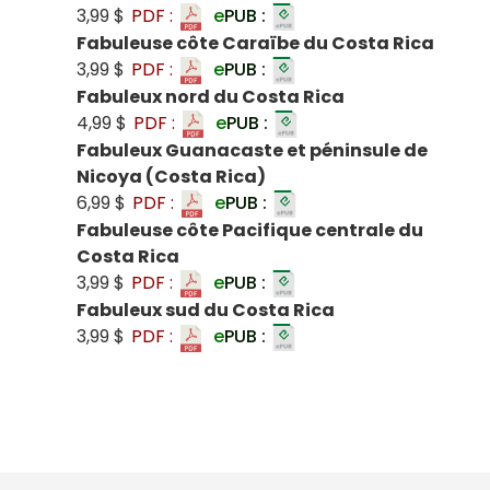
3,99 $
PDF :
e
PUB :
Fabuleuse côte Caraïbe du Costa Rica
3,99 $
PDF :
e
PUB :
Fabuleux nord du Costa Rica
4,99 $
PDF :
e
PUB :
Fabuleux Guanacaste et péninsule de
Nicoya (Costa Rica)
6,99 $
PDF :
e
PUB :
Fabuleuse côte Pacifique centrale du
Costa Rica
3,99 $
PDF :
e
PUB :
Fabuleux sud du Costa Rica
3,99 $
PDF :
e
PUB :