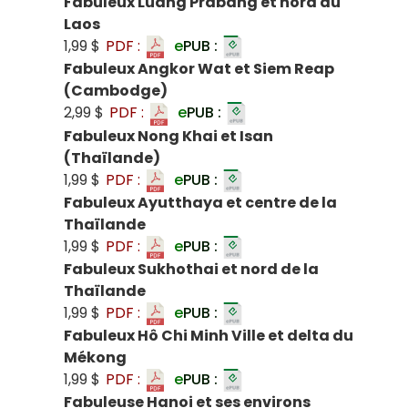
Fabuleux Luang Prabang et nord du
Laos
1,99 $
PDF :
e
PUB :
Fabuleux Angkor Wat et Siem Reap
(Cambodge)
2,99 $
PDF :
e
PUB :
Fabuleux Nong Khai et Isan
(Thaïlande)
1,99 $
PDF :
e
PUB :
Fabuleux Ayutthaya et centre de la
Thaïlande
1,99 $
PDF :
e
PUB :
Fabuleux Sukhothai et nord de la
Thaïlande
1,99 $
PDF :
e
PUB :
Fabuleux Hô Chi Minh Ville et delta du
Mékong
1,99 $
PDF :
e
PUB :
Fabuleuse Hanoi et ses environs