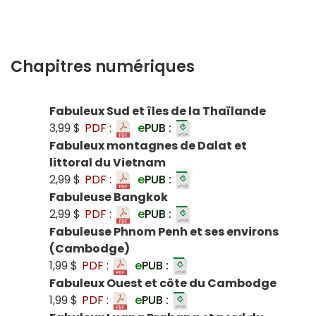
Chapitres numériques
Fabuleux Sud et îles de la Thaïlande
3,99 $
PDF :
e
PUB :
Fabuleux montagnes de Dalat et
littoral du Vietnam
2,99 $
PDF :
e
PUB :
Fabuleuse Bangkok
2,99 $
PDF :
e
PUB :
Fabuleuse Phnom Penh et ses environs
(Cambodge)
1,99 $
PDF :
e
PUB :
Fabuleux Ouest et côte du Cambodge
1,99 $
PDF :
e
PUB :