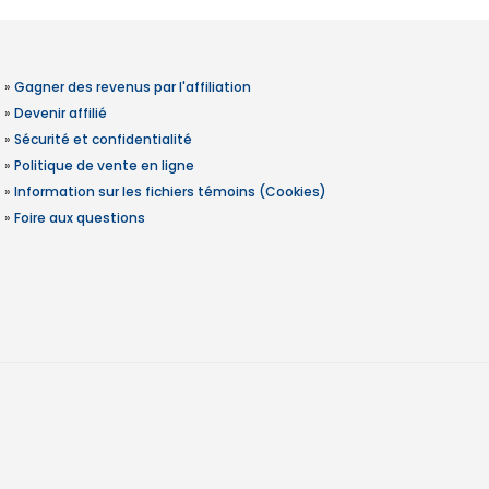
»
Gagner des revenus par l'affiliation
»
Devenir affilié
»
Sécurité et confidentialité
»
Politique de vente en ligne
»
Information sur les fichiers témoins (Cookies)
»
Foire aux questions