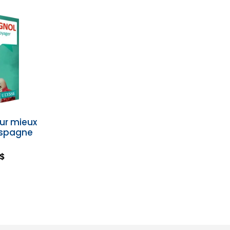
ur mieux
Espagne
 $