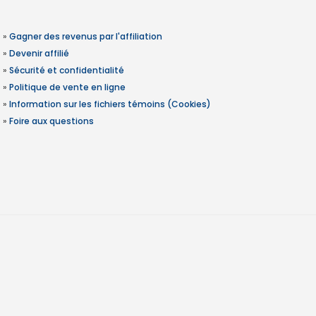
»
Gagner des revenus par l'affiliation
»
Devenir affilié
»
Sécurité et confidentialité
»
Politique de vente en ligne
»
Information sur les fichiers témoins (Cookies)
»
Foire aux questions