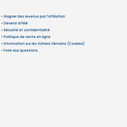
»
Gagner des revenus par l'affiliation
»
Devenir affilié
»
Sécurité et confidentialité
»
Politique de vente en ligne
»
Information sur les fichiers témoins (Cookies)
»
Foire aux questions