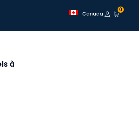
0
Canada
ls à