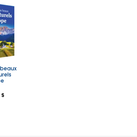
s beaux
urels
pe
 $