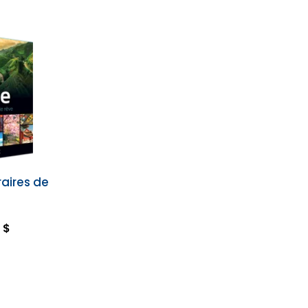
raires de
 $