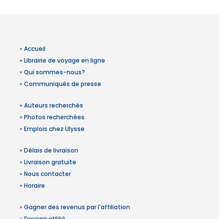
»
Accueil
»
Librairie de voyage en ligne
»
Qui sommes-nous?
»
Communiqués de presse
»
Auteurs recherchés
»
Photos recherchées
»
Emplois chez Ulysse
»
Délais de livraison
»
Livraison gratuite
»
Nous contacter
»
Horaire
»
Gagner des revenus par l'affiliation
»
Devenir affilié