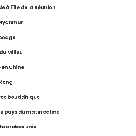
e à l'île de la Réunion
u Myanmar
mbodge
 du Milieu
e en Chine
 Kong
acrée bouddhique
, au pays du matin calme
ats arabes unis