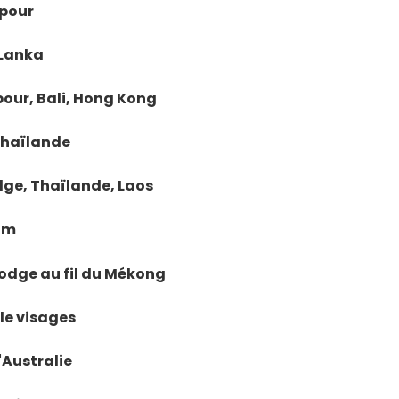
apour
 Lanka
pour, Bali, Hong Kong
 Thaïlande
dge, Thaïlande, Laos
nam
bodge au fil du Mékong
lle visages
l'Australie