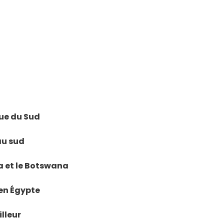
que du Sud
 au sud
ia et le Botswana
 en Égypte
illeur