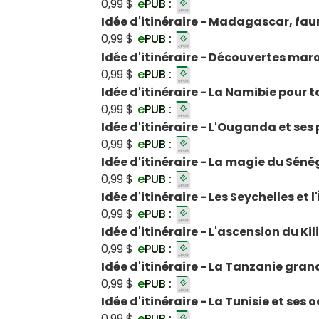
0,99 $
e
PUB :
Idée d'itinéraire - Madagascar, faune
0,99 $
e
PUB :
Idée d'itinéraire - Découvertes mar
0,99 $
e
PUB :
Idée d'itinéraire - La Namibie pour 
0,99 $
e
PUB :
Idée d'itinéraire - L'Ouganda et ses
0,99 $
e
PUB :
Idée d'itinéraire - La magie du Séné
0,99 $
e
PUB :
Idée d'itinéraire - Les Seychelles et l
0,99 $
e
PUB :
Idée d'itinéraire - L'ascension du K
0,99 $
e
PUB :
Idée d'itinéraire - La Tanzanie gra
0,99 $
e
PUB :
Idée d'itinéraire - La Tunisie et ses o
0,99 $
e
PUB :