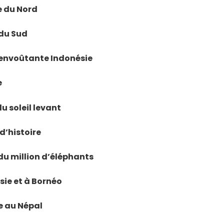
de du Nord
 du Sud
e, envoûtante Indonésie
e
du soleil levant
 d’histoire
 du million d’éléphants
sie et à Bornéo
de au Népal