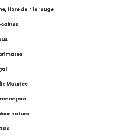
, flore de l’Île rouge
ocaines
tous
 primates
gal
'Île Maurice
ilimandjaro
ndeur nature
asis