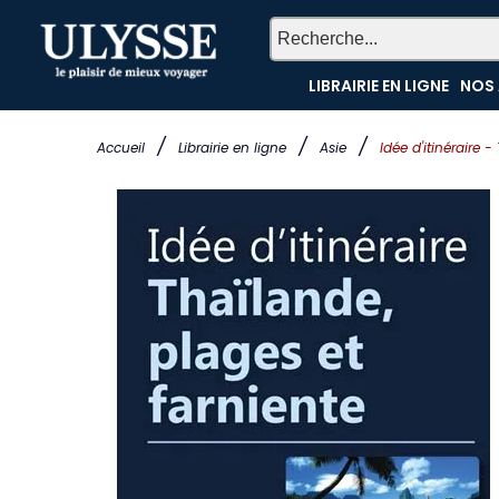
LIBRAIRIE EN LIGNE
NOS 
/
/
/
Accueil
Librairie en ligne
Asie
Idée d'itinéraire 