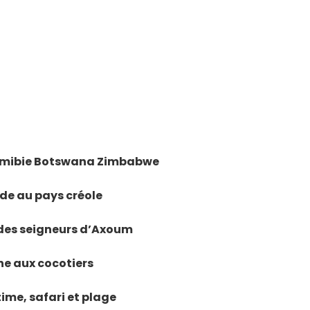
 Namibie Botswana Zimbabwe
ade au pays créole
s des seigneurs d’Axoum
ane aux cocotiers
time, safari et plage