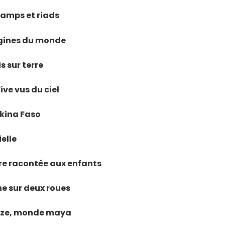
camps et riads
igines du monde
s sur terre
Five vus du ciel
rkina Faso
ielle
ure racontée aux enfants
he sur deux roues
elize, monde maya