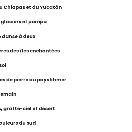
 du Chiapas et du Yucatán
i, glaciers et pampa
se danse à deux
ères des îles enchantées
sol
es de pierre au pays khmer
 demain
, gratte-ciel et désert
couleurs du sud