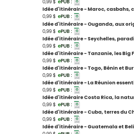
0,99 $
e
PUB :
Idée d'itinéraire - Maroc, casbahs, 
0,99 $
e
PUB :
Idée d'itinéraire - Ouganda, aux or
0,99 $
e
PUB :
Idée d'itinéraire - Seychelles, paradi
0,99 $
e
PUB :
Idée d'itinéraire - Tanzanie, les Big 
0,99 $
e
PUB :
Idée d'itinéraire - Togo, Bénin et Bu
0,99 $
e
PUB :
Idée d'itinéraire - La Réunion essent
0,99 $
e
PUB :
Idée d'itinéraire Costa Rica, la nat
0,99 $
e
PUB :
Idée d'itinéraire - Cuba, terres du C
0,99 $
e
PUB :
Idée d'itinéraire - Guatemala et B
0,99 $
e
PUB :