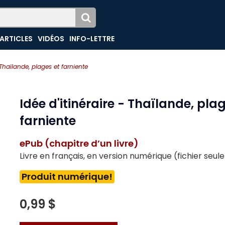
ARTICLES
VIDÉOS
INFO-LETTRE
- Thaïlande, plages et farniente
Idée d'itinéraire - Thaïlande, pla
farniente
ePub (chapitre d’un livre)
Livre en français, en version numérique (fichier seu
Produit numérique!
0,99 $