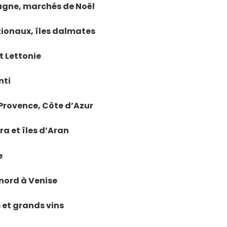
magne, marchés de Noël
ationaux, îles dalmates
et Lettonie
nti
e Provence, Côte d’Azur
ra et îles d’Aran
e
u nord à Venise
s et grands vins