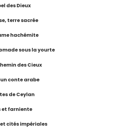
pel des Dieux
ise, terre sacrée
yaume hachémite
e nomade sous la yourte
e chemin des Cieux
d’un conte arabe
stes de Ceylan
 et farniente
et cités impériales