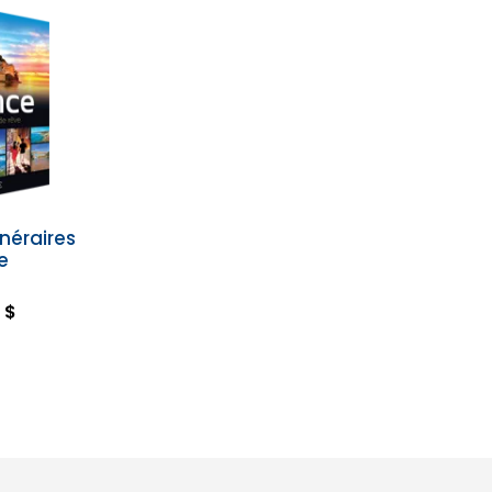
inéraires
e
 $