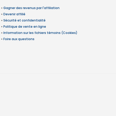
»
Gagner des revenus par l'affiliation
»
Devenir affilié
»
Sécurité et confidentialité
»
Politique de vente en ligne
»
Information sur les fichiers témoins (Cookies)
»
Foire aux questions