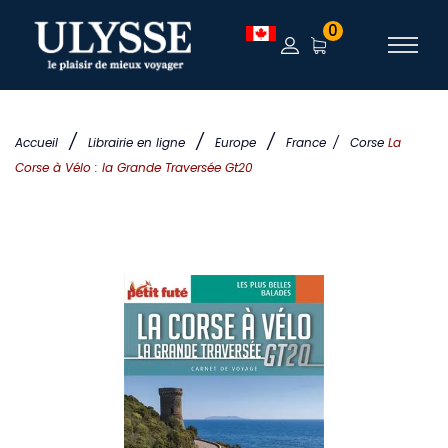
0
/
/
/
Accueil
Librairie en ligne
Europe
France
/
Corse
La
Corse à Vélo : la Grande Traversée Gt20