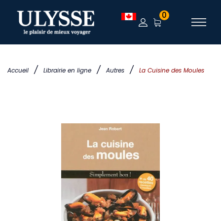
0
/
/
/
Accueil
Librairie en ligne
Autres
La Cuisine des Moules