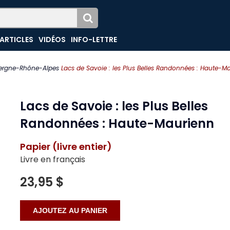
ARTICLES
VIDÉOS
INFO-LETTRE
ergne-Rhône-Alpes
Lacs de Savoie : les Plus Belles Randonnées : Haute-M
Lacs de Savoie : les Plus Belles
Randonnées : Haute-Maurienn
Papier (livre entier)
Livre en français
23,95 $