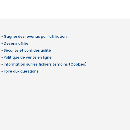
»
Gagner des revenus par l'affiliation
»
Devenir affilié
»
Sécurité et confidentialité
»
Politique de vente en ligne
»
Information sur les fichiers témoins (Cookies)
»
Foire aux questions