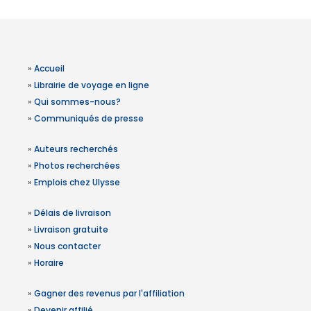
»
Accueil
»
Librairie de voyage en ligne
»
Qui sommes-nous?
»
Communiqués de presse
»
Auteurs recherchés
»
Photos recherchées
»
Emplois chez Ulysse
»
Délais de livraison
»
Livraison gratuite
»
Nous contacter
»
Horaire
»
Gagner des revenus par l'affiliation
»
Devenir affilié