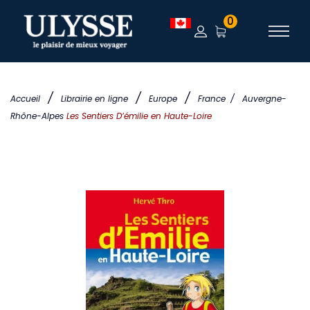
0
/
/
/
Accueil
Librairie en ligne
Europe
France
/
Auvergne-
Rhône-Alpes
Les Sentiers D’émilie en Haute-Loire