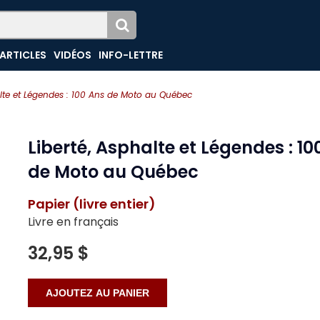
ARTICLES
VIDÉOS
INFO-LETTRE
alte et Légendes : 100 Ans de Moto au Québec
Liberté, Asphalte et Légendes : 10
de Moto au Québec
Papier (livre entier)
Livre en français
32,95 $