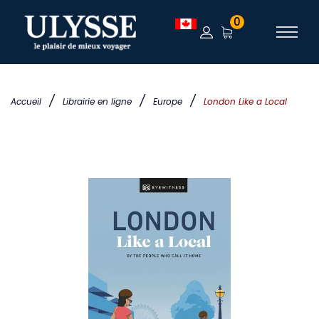
0
/
/
/
Accueil
Librairie en ligne
Europe
London Like a Local