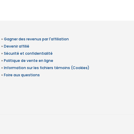
»
Gagner des revenus par l'affiliation
»
Devenir affilié
»
Sécurité et confidentialité
»
Politique de vente en ligne
»
Information sur les fichiers témoins (Cookies)
»
Foire aux questions