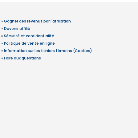
»
Gagner des revenus par l'affiliation
»
Devenir affilié
»
Sécurité et confidentialité
»
Politique de vente en ligne
»
Information sur les fichiers témoins (Cookies)
»
Foire aux questions