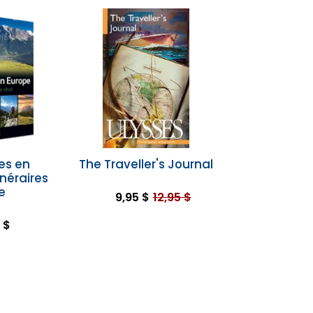
es en
The Traveller's Journal
inéraires
e
9,95 $
12,95 $
 $