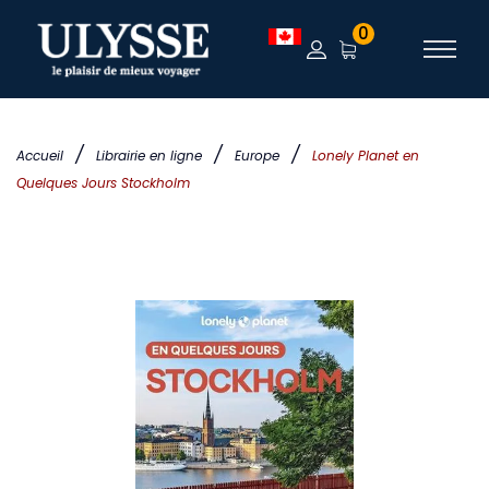
0
/
/
/
Accueil
Librairie en ligne
Europe
Lonely Planet en
Quelques Jours Stockholm