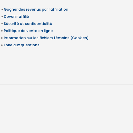
»
Gagner des revenus par l'affiliation
»
Devenir affilié
»
Sécurité et confidentialité
»
Politique de vente en ligne
»
Information sur les fichiers témoins (Cookies)
»
Foire aux questions