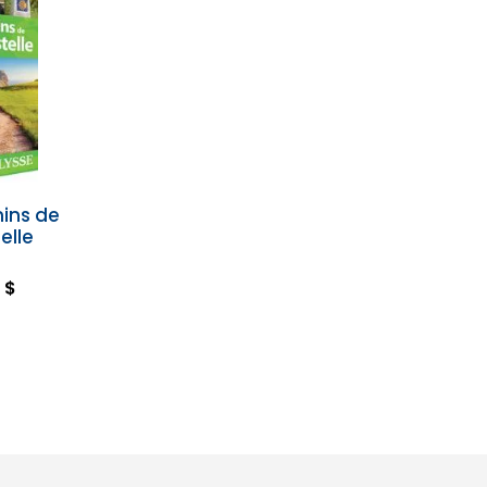
mins de
elle
 $