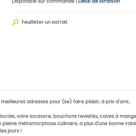
Disponible sur commande |
Délai de livraison
Feuilleter un extrait
eilleures adresses pour (se) faire plaisir, à prix d'ami...
n locale, voire locavore, bouchons revisités, caves à mange
n pleine métamorphose culinaire, a plus d'une bonne table
es jours !