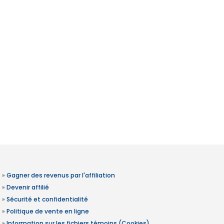
»
Gagner des revenus par l'affiliation
»
Devenir affilié
»
Sécurité et confidentialité
»
Politique de vente en ligne
»
Information sur les fichiers témoins (Cookies)