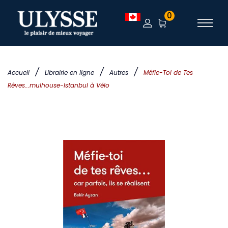
0
/
/
/
Accueil
Librairie en ligne
Autres
Méfie-Toi de Tes
Rêves...mulhouse-Istanbul à Vélo