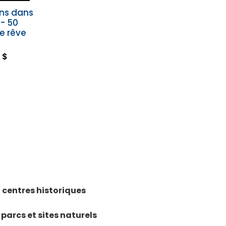
ins dans
- 50
de rêve
 $
 centres historiques
parcs et sites naturels