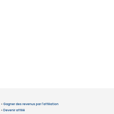
»
Gagner des revenus par l'affiliation
»
Devenir affilié