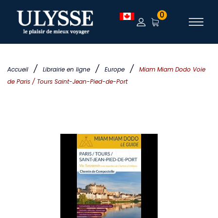
0
/
/
/
Accueil
Librairie en ligne
Europe
Miam Miam Dodo Voie
de Paris / Tours Saint-Jean-Pied-de-Port